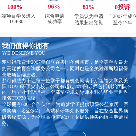
96%
100%
81%
0投诉
高端项目学员进入
综合申请
学员认为申请
自2007年成
TOP30
成功率
结果超出预期
至
今15年
我们值得你拥有
W
E DESERVE YOU
梦可得教育于2007年创立在美国圣何塞市，是全美至今最大
的高端教育咨询服务公司之一，同时也是全美独家斯坦福保
录取项目缔造者。
梦可得致力于让每一位学子都有机会就读于斯坦福大学及美
国TOP30等顶尖名校。公司有超过20%的导
师包括创始团队在
内，均毕业于斯坦福，全部留学规划导师本科均毕业于世界
排名TOP30院校。
全球拥有600+合作伙伴，为追梦学子提供顶级公益履历，赛
事奖项，名企实习，高端科研等众多服务，旨在整合世界顶
级名校资源，为全球高净值家庭子女提供顶尖的留学申请服
务。